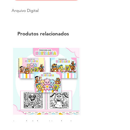
Arquivo Digital
Produtos relacionados
Livro de Colorir - Nostalgia 2
Livro de Colorir - Menin