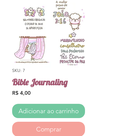
SKU: 7
Bible Journaling
Preço
R$ 4,00
Adicionar ao carrinho
Comprar