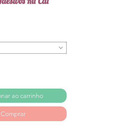
desivos Kit Cat
onar ao carrinho
Comprar