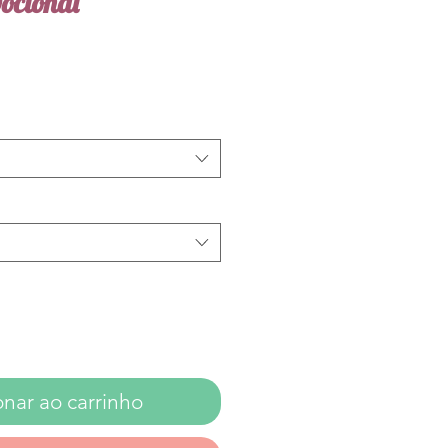
ocional
onar ao carrinho