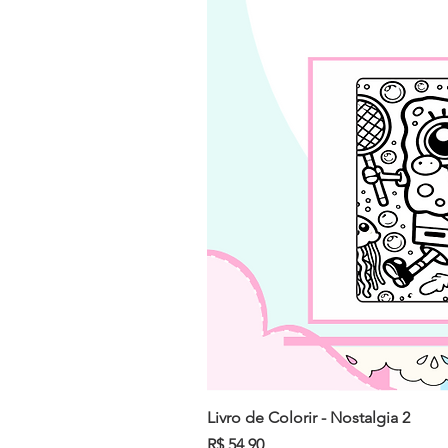
Livro de Colorir - Nostalgia 2
Preço
R$ 54,90